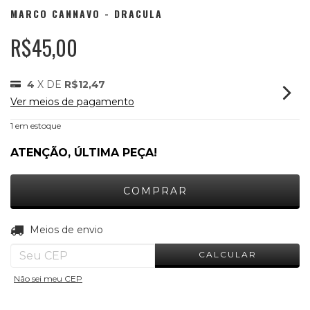
MARCO CANNAVO - DRACULA
R$45,00
4
X DE
R$12,47
Ver meios de pagamento
1
em estoque
ATENÇÃO, ÚLTIMA PEÇA!
ALTERAR CEP
Entregas para o CEP:
Meios de envio
CALCULAR
Não sei meu CEP