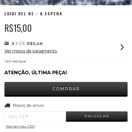
LUIGI DEL RE - A ESPERA
R$15,00
3
X DE
R$5,46
Ver meios de pagamento
1
em estoque
ATENÇÃO, ÚLTIMA PEÇA!
ALTERAR CEP
Entregas para o CEP:
Meios de envio
CALCULAR
Não sei meu CEP