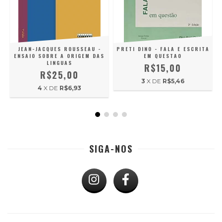
-
R
JEAN-JACQUES ROUSSEAU -
PRETI DINO - FALA E ESCRITA
ENSAIO SOBRE A ORIGEM DAS
EM QUESTAO
LINGUAS
R$15,00
R$25,00
3
X DE
R$5,46
4
X DE
R$6,93
SIGA-NOS