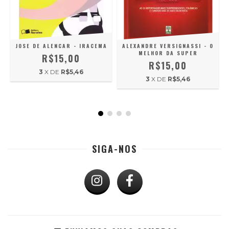
E
JOSE DE ALENCAR - IRACEMA
ALEXANDRE VERSIGNASSI - O
MELHOR DA SUPER
R$15,00
4
R$15,00
3
X DE
R$5,46
3
X DE
R$5,46
SIGA-NOS