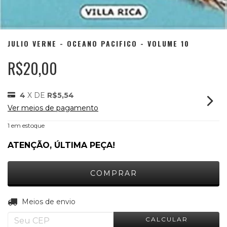
JULIO VERNE - OCEANO PACIFICO - VOLUME 10
R$20,00
4
X DE
R$5,54
Ver meios de pagamento
1
em estoque
ATENÇÃO, ÚLTIMA PEÇA!
ALTERAR CEP
Entregas para o CEP:
Meios de envio
CALCULAR