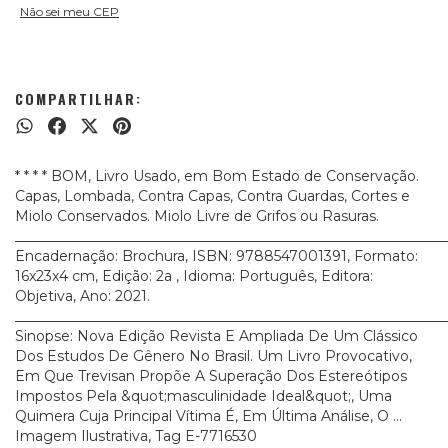
Não sei meu CEP
COMPARTILHAR:
* * * * BOM, Livro Usado, em Bom Estado de Conservação.
Capas, Lombada, Contra Capas, Contra Guardas, Cortes e
Miolo Conservados. Miolo Livre de Grifos ou Rasuras.
_____________________________________________________________
Encadernação: Brochura, ISBN: 9788547001391, Formato:
16x23x4 cm, Edição: 2a , Idioma: Português, Editora:
Objetiva, Ano: 2021.
_____________________________________________________________
Sinopse: Nova Edição Revista E Ampliada De Um Clássico
Dos Estudos De Gênero No Brasil. Um Livro Provocativo,
Em Que Trevisan Propõe A Superação Dos Estereótipos
Impostos Pela &quot;masculinidade Ideal&quot;, Uma
Quimera Cuja Principal Vítima É, Em Última Análise, O ...
Imagem Ilustrativa, Tag E-7716530