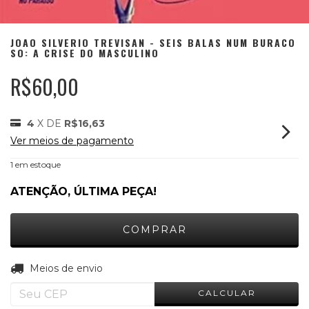
JOAO SILVERIO TREVISAN - SEIS BALAS NUM BURACO
SO: A CRISE DO MASCULINO
R$60,00
4
X DE
R$16,63
Ver meios de pagamento
1
em estoque
ATENÇÃO, ÚLTIMA PEÇA!
ALTERAR CEP
Entregas para o CEP:
Meios de envio
CALCULAR