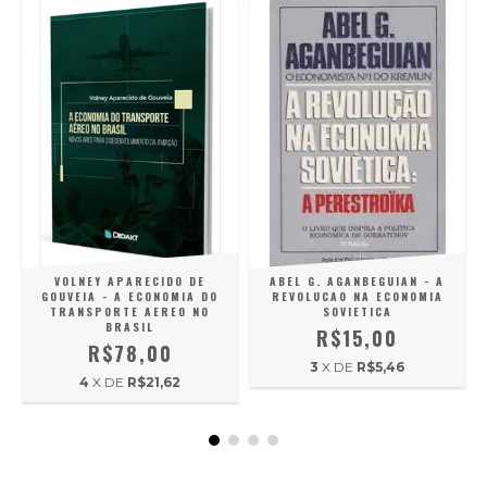
VOLNEY APARECIDO DE
ABEL G. AGANBEGUIAN - A
GOUVEIA - A ECONOMIA DO
REVOLUCAO NA ECONOMIA
TRANSPORTE AEREO NO
SOVIETICA
BRASIL
R$15,00
R$78,00
3
X DE
R$5,46
4
X DE
R$21,62