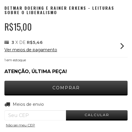
DETMAR DOERING E RAINER ERKENS - LEITURAS
SOBRE O LIBERALISMO
R$15,00
3
X DE
R$5,46
Ver meios de pagamento
1
em estoque
ATENÇÃO, ÚLTIMA PEÇA!
ALTERAR CEP
Entregas para o CEP:
Meios de envio
CALCULAR
Não sei meu CEP