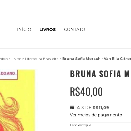
INÍCIO
LIVROS
CONTATO
Início
>
Livros
>
Literatura Brasileira
>
Bruna Sofia Morsch - Van Ella Citro
BRUNA SOFIA M
R$40,00
4
X DE
R$11,09
Ver meios de pagamento
1
em estoque