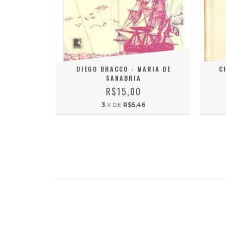
ANTOS - AO
DIEGO BRACCO - MARIA DE
C
EIO...
SANABRIA
R$15,00
6
3
X DE
R$5,46