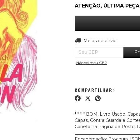
ATENÇÃO, ÚLTIMA PEÇA
Entregas para o CEP:
Meios de envio
C
Não sei meu CEP
COMPARTILHAR:
* * * * BOM, Livro Usado, Ca
Capas, Contra Guarda e Corte
Caneta na Página de Rosto, D
_____________________________
Encadernação: Brochura, ISB