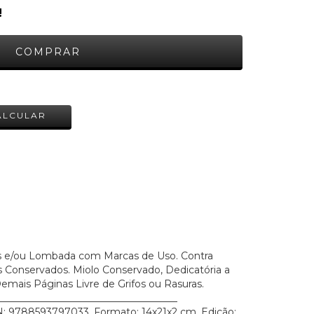
!
ALTERAR CEP
ALCULAR
pas e/ou Lombada com Marcas de Uso. Contra
s Conservados. Miolo Conservado, Dedicatória a
emais Páginas Livre de Grifos ou Rasuras.
_____________________________________
N: 9788593797033, Formato: 14x21x2 cm, Edição: