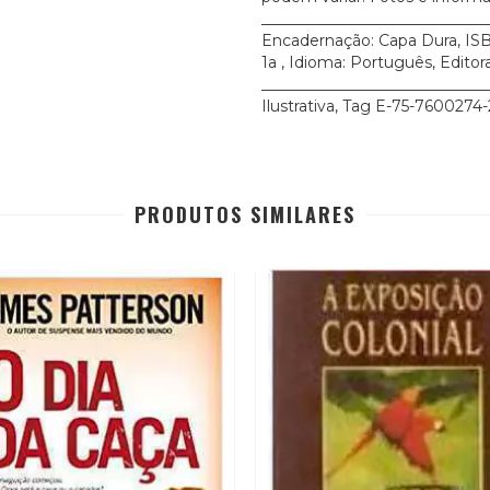
_____________________________
Encadernação: Capa Dura, ISB
1a , Idioma: Português, Editora
____________________________
Ilustrativa, Tag E-75-7600274-
PRODUTOS SIMILARES