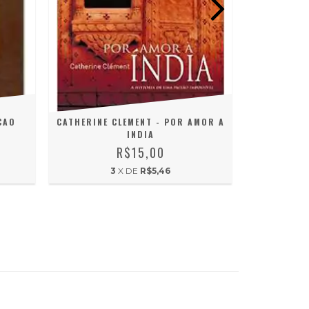
CAO
CATHERINE CLEMENT - POR AMOR A
KEVIN WI
INDIA
R$15,00
3
X DE
R$5,46