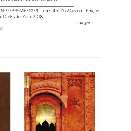
_____________________________________
N: 9788566636239, Formato: 17x24x5 cm, Edição:
: Darkside, Ano: 2018..
______________________________________ Imagem
21