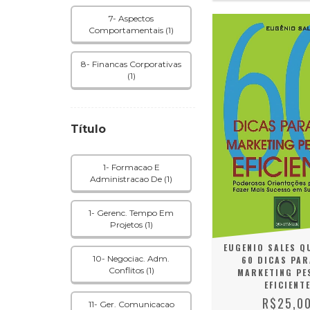
7- Aspectos
Comportamentais (1)
8- Financas Corporativas
(1)
Título
1- Formacao E
Administracao De (1)
1- Gerenc. Tempo Em
Projetos (1)
EUGENIO SALES Q
10- Negociac. Adm.
60 DICAS PA
Conflitos (1)
MARKETING PE
EFICIENT
R$25,0
11- Ger. Comunicacao