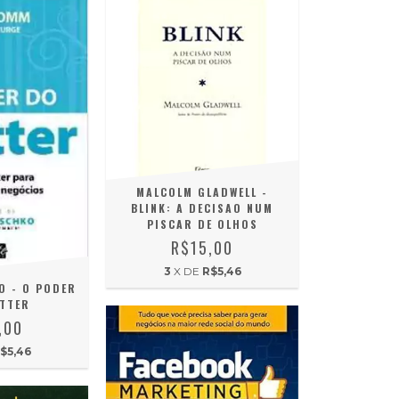
MALCOLM GLADWELL -
BLINK: A DECISAO NUM
PISCAR DE OLHOS
R$15,00
3
X DE
R$5,46
O - O PODER
TTER
,00
$5,46