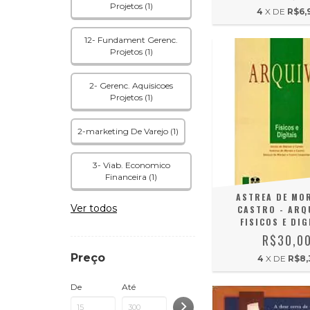
Projetos (1)
4
X DE
R$6,
12- Fundament Gerenc.
Projetos (1)
2- Gerenc. Aquisicoes
Projetos (1)
2-marketing De Varejo (1)
3- Viab. Economico
Financeira (1)
ASTREA DE MO
Ver todos
CASTRO - ARQ
FISICOS E DIG
R$30,0
Preço
4
X DE
R$8,
De
Até