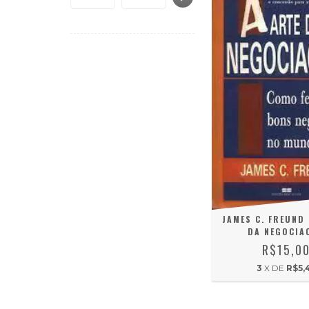
JAMES C. FREUND 
DA NEGOCIA
R$15,0
3
X DE
R$5,