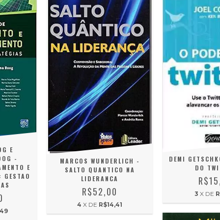
OG E
OOG -
DEMI GETSCHK
MARCOS WUNDERLICH -
AMENTO E
DO TWI
SALTO QUANTICO NA
: GESTAO
R$15
LIDERANCA
IAS
R$52,00
3
X DE
R
0
4
X DE
R$14,41
,49