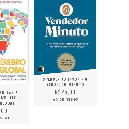
SPENCER JOHNSON - O
VENDEDOR MINUTO
R$25,00
MBISAN E
AWHNEY -
4
X DE
R$6,93
GLOBAL
,00
$5,46