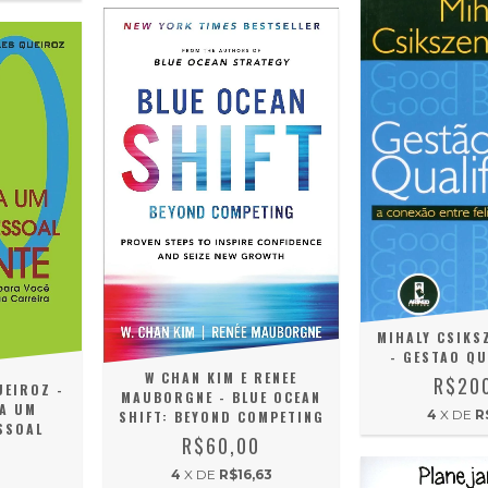
MIHALY CSIKS
- GESTAO QU
W CHAN KIM E RENEE
R$20
UEIROZ -
MAUBORGNE - BLUE OCEAN
RA UM
4
X DE
R
SHIFT: BEYOND COMPETING
SSOAL
R$60,00
E
0
4
X DE
R$16,63