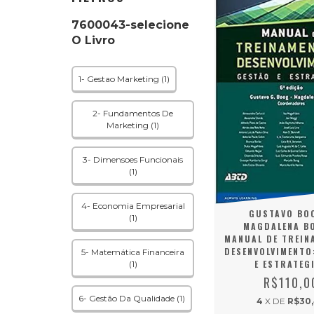
7600043-selecione
O Livro
1- Gestao Marketing (1)
2- Fundamentos De
Marketing (1)
3- Dimensoes Funcionais
(1)
4- Economia Empresarial
GUSTAVO BO
(1)
MAGDALENA B
MANUAL DE TREIN
DESENVOLVIMENTO
5- Matemática Financeira
E ESTRATEG
(1)
R$110,0
6- Gestão Da Qualidade (1)
4
X DE
R$30