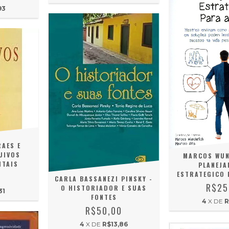
93
RAES E
UIVOS
MARCOS WUN
ITAIS
PLANEJA
ESTRATEGICO 
0
CARLA BASSANEZI PINSKY -
R$25
O HISTORIADOR E SUAS
31
FONTES
4
X DE
R
R$50,00
4
X DE
R$13,86