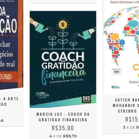
- A ARTE
SATISH NA
CAO
MOHANBIR S
CEREBRO 
0
MARCIA LUZ - COACH DA
R$15
GRATIDAO FINANCEIRA
46
R$35,00
3
X DE
R
4
X DE
R$9,70